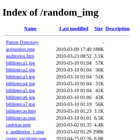
Index of /random_img
Name
Last modified
Size
Description
Parent Directory
-
acessorios.png
2010-03-09 17:49
188K
auditorios.htm
2010-03-23 08:52
3.1K
biblioteca1.jpg
2010-03-10 01:04
57K
biblioteca2.jpg
2010-03-10 01:04
36K
biblioteca3.jpg
2010-03-10 01:04
51K
biblioteca4.jpg
2010-03-10 01:04
31K
biblioteca5.jpg
2010-03-10 01:04
41K
biblioteca6.jpg
2010-03-10 01:06
43K
biblioteca7.jpg
2010-03-10 01:19
56K
bibliotecas.htm
2010-03-10 01:23
3.1K
bibliotecas.png
2010-03-10 01:01
6.5K
cadeiras.png
2010-03-02 01:35
4.4K
e_auditorios_1.png
2010-03-02 01:29
298K
equip_escritorio.png
2010-04-25 02:26
6.0K